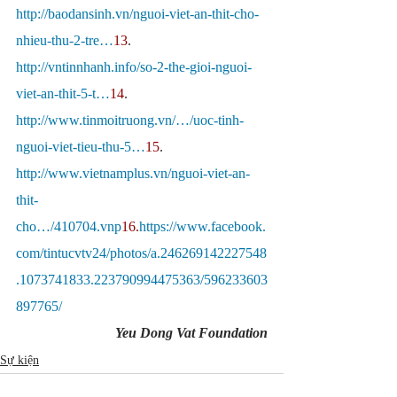
http://baodansinh.vn/nguoi-viet-an-thit-cho-
nhieu-thu-2-tre…
13
. 
http://vntinnhanh.info/so-2-the-gioi-nguoi-
viet-an-thit-5-t…
14
. 
http://www.tinmoitruong.vn/…/uoc-tinh-
nguoi-viet-tieu-thu-5…
15
. 
http://www.vietnamplus.vn/nguoi-viet-an-
thit-
cho…/410704.vnp
16.
https://www.facebook.
com/tintucvtv24/photos/a.246269142227548
.1073741833.223790994475363/596233603
897765/
Yeu Dong Vat Foundation
Sự kiện