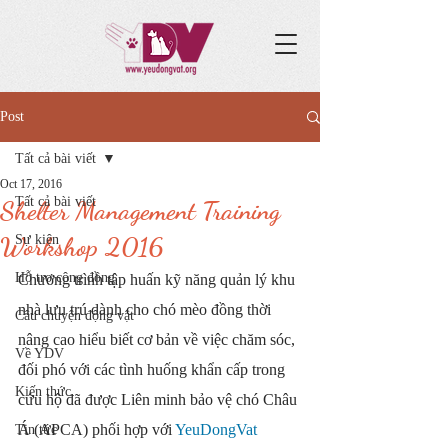
Post
Tất cả bài viết
Oct 17, 2016
Tất cả bài viết
Shelter Management Training
Workshop 2016
Sự kiện
Hỗ trợ cộng đồng
Chương trình tập huấn kỹ năng quản lý khu 
nhà lưu trú dành cho chó mèo đồng thời 
Câu chuyện động vật
nâng cao hiểu biết cơ bản về việc chăm sóc, 
Về YDV
đối phó với các tình huống khẩn cấp trong 
Kiến thức
cứu hộ đã được Liên minh bảo vệ chó Châu 
Á (APCA) phối hợp với 
YeuDongVat 
Tin tức