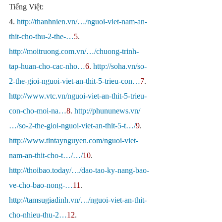
Tiếng Việt:
4. 
http://thanhnien.vn/…/nguoi-viet-nam-an-
thit-cho-thu-2-the-…
5
. 
http://moitruong.com.vn/…/chuong-trinh-
tap-huan-cho-cac-nho…
6
. 
http://soha.vn/so-
2-the-gioi-nguoi-viet-an-thit-5-trieu-con…
7
. 
http://www.vtc.vn/nguoi-viet-an-thit-5-trieu-
con-cho-moi-na…
8
. 
http://phununews.vn/
…/so-2-the-gioi-nguoi-viet-an-thit-5-t…/
9
. 
http://www.tintaynguyen.com/nguoi-viet-
nam-an-thit-cho-t…/…/
10
. 
http://thoibao.today/…/dao-tao-ky-nang-bao-
ve-cho-bao-nong-…
11
. 
http://tamsugiadinh.vn/…/nguoi-viet-an-thit-
cho-nhieu-thu-2…
12
. 