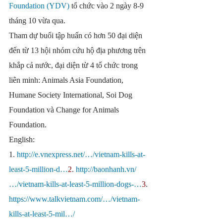
Foundation (YDV)
 tổ chức vào 2 ngày 8-9 
tháng 10 vừa qua.
Tham dự buổi tập huấn có hơn 50 đại diện 
đến từ 13 hội nhóm cứu hộ địa phương trên 
khắp cả nước, đại diện từ 4 tổ chức trong 
liên minh: Animals Asia Foundation, 
Humane Society International, Soi Dog 
Foundation và Change for Animals 
Foundation.
English:
1. 
http://e.vnexpress.net/…/vietnam-kills-at-
least-5-million-d…
2
. 
http://baonhanh.vn/
…/vietnam-kills-at-least-5-million-dogs-…
3
. 
https://www.talkvietnam.com/…/vietnam-
kills-at-least-5-mil…/