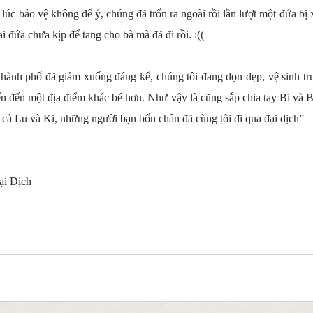
 lúc bảo vệ không để ý, chúng đã trốn ra ngoài rồi lần lượt một đứa bị 
ai đứa chưa kịp để tang cho bà mà đã đi rồi. :((
hành phố đã giảm xuống đáng kể, chúng tôi đang dọn dẹp, vệ sinh trư
n đến một địa điểm khác bé hơn. Như vậy là cũng sắp chia tay Bi và Bia
 cả Lu và Ki, những người bạn bốn chân đã cùng tôi đi qua đại dịch”
ại Dịch