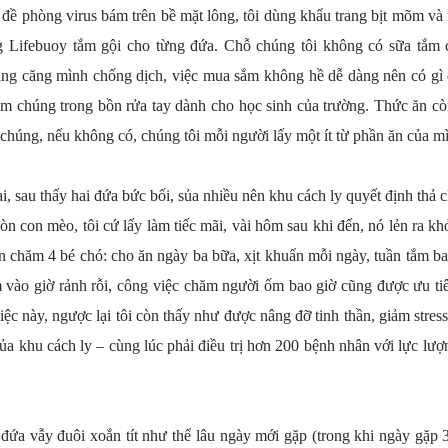
đề phòng virus bám trên bề mặt lông, tôi dùng khẩu trang bịt mõm và mắ
 Lifebuoy tắm gội cho từng đứa. Chỗ chúng tôi không có sữa tắm c
ng căng mình chống dịch, việc mua sắm không hề dễ dàng nên có gì 
tắm chúng trong bồn rửa tay dành cho học sinh của trường. Thức ăn c
húng, nếu không có, chúng tôi mỗi người lấy một ít từ phần ăn của m
ại, sau thấy hai đứa bức bối, sủa nhiều nên khu cách ly quyết định thả 
n con mèo, tôi cứ lấy làm tiếc mãi, vài hôm sau khi đến, nó lẻn ra khỏi
òn chăm 4 bé chó: cho ăn ngày ba bữa, xịt khuẩn mỗi ngày, tuần tắm ba l
vào giờ rảnh rỗi, công việc chăm người ốm bao giờ cũng được ưu ti
ệc này, ngược lại tôi còn thấy như được nâng đỡ tinh thần, giảm stress
a khu cách ly – cùng lúc phải điều trị hơn 200 bệnh nhân với lực lượng
 đứa vẫy đuôi xoắn tít như thể lâu ngày mới gặp (trong khi ngày gặp 3