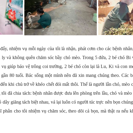
 đấy, nhiệm vụ mỗi ngày của tôi là nhận, phát cơm cho các bệnh nhân,
h ly và không quên chăm sóc bầy chó mèo. Trong 5 đứa, 2 bé chó Bi v
vụ giúp bảo vệ trông coi trường, 2 bé chó còn lại là Lu, Ki và con mèo
 gần 80 tuổi. Bác sống một mình nên đã xin mang chúng theo. Các bác
ến khi chủ trở về khéo chết đói mất thôi. Thế là người lẫn chó, mèo cù
 tôi đã chia tách: bệnh nhân được đưa lên phòng trên lầu, chó và mèo
ó dây giăng tách biệt nhau, vả lại luôn có người túc trực nên bọn chún
ĩ phân cho tôi nhiệm vụ chăm sóc, theo dõi cả bọn, mà thật ra nếu kh