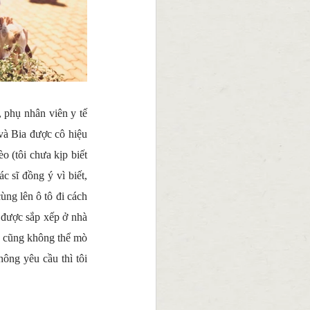
 phụ nhân viên y tế 
à Bia được cô hiệu 
 (tôi chưa kịp biết 
 sĩ đồng ý vì biết, 
ng lên ô tô đi cách 
 được sắp xếp ở nhà 
g cũng không thể mò 
ông yêu cầu thì tôi 