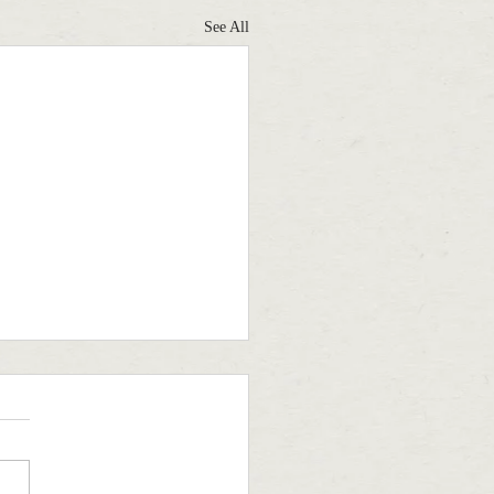
See All
phúc cuối đời của chú chó bất
tháng Mười Một, Yeudongvat
được tin báo một bé cún lang