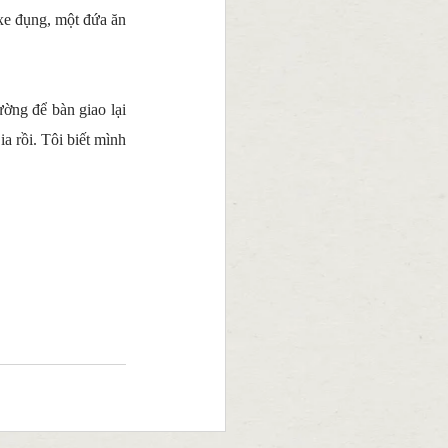
xe đụng, một đứa ăn 
ờng để bàn giao lại 
 rồi. Tôi biết mình 