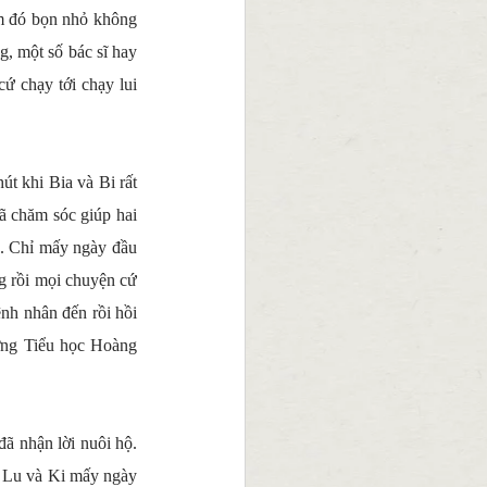
ảm đó bọn nhỏ không 
, một số bác sĩ hay 
 chạy tới chạy lui 
t khi Bia và Bi rất 
ã chăm sóc giúp hai 
. Chỉ mấy ngày đầu 
g rồi mọi chuyện cứ 
nh nhân đến rồi hồi 
ờng Tiểu học Hoàng 
ã nhận lời nuôi hộ. 
, Lu và Ki mấy ngày 