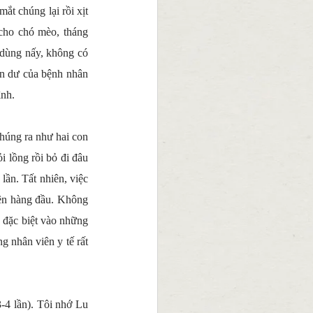
t chúng lại rồi xịt 
ho chó mèo, tháng 
dùng nấy, không có 
òn dư của bệnh nhân 
ình.
chúng ra như hai con 
 lồng rồi bỏ đi đâu 
ần. Tất nhiên, việc 
ên hàng đầu. Không 
 đặc biệt vào những 
 nhân viên y tế rất 
-4 lần). Tôi nhớ Lu 