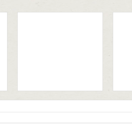
Cái kết đẹp dành cho Lu Lu
Hạnh 
hạnh
Hơn một năm trước, tháng 8 năm
Giữa 
2012, Yêu Động Vật (YDV) nhận
nhận 
được tin báo có một bé chó đi lạc/bị