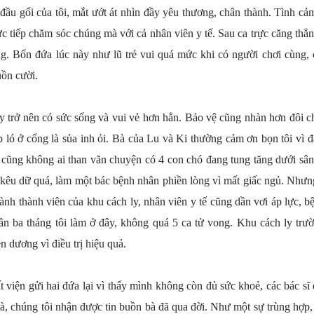
i đầu gối của tôi, mắt ướt át nhìn đầy yêu thương, chân thành. Tình c
ực tiếp chăm sóc chúng mà với cả nhân viên y tế. Sau ca trực căng thẳng
g. Bốn đứa lúc này như lũ trẻ vui quá mức khi có người chơi cùng, cứ
uồn cười.
 trở nên có sức sống và vui vẻ hơn hẳn. Bảo vệ cũng nhàn hơn đôi chú
p ló ở cổng là sủa inh ỏi. Bà của Lu và Ki thường cảm ơn bọn tôi vì đ
cũng không ai than vãn chuyện có 4 con chó đang tung tăng dưới sân
i kêu dữ quá, làm một bác bệnh nhân phiền lòng vì mất giấc ngủ. Nhưn
hành thành viên của khu cách ly, nhân viên y tế cũng dần vơi áp lực, bệ
n ba tháng tôi làm ở đây, không quá 5 ca tử vong. Khu cách ly trư
 dương vì điều trị hiệu quả.
viện gửi hai đứa lại vì thấy mình không còn đủ sức khoẻ, các bác sĩ đ
à, chúng tôi nhận được tin buồn bà đã qua đời. Như một sự trùng hợp