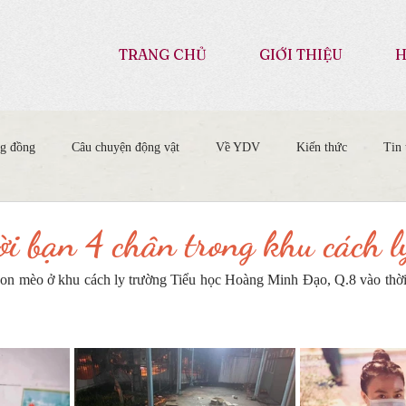
TRANG CHỦ
GIỚI THIỆU
H
ng đồng
Câu chuyện động vật
Về YDV
Kiến thức
Tin 
i bạn 4 chân trong khu cách l
con mèo ở khu cách ly trường Tiểu học Hoàng Minh Đạo, Q.8 vào thời 