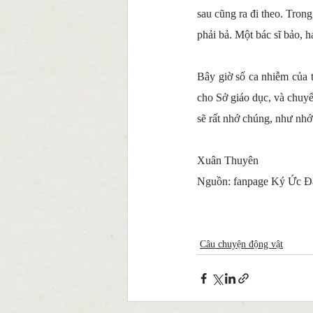
sau cũng ra đi theo. Trong
phải bả. Một bác sĩ bảo, h
Bây giờ số ca nhiễm của t
cho Sở giáo dục, và chuyể
sẽ rất nhớ chúng, như nhớ
Xuân Thuyên
Nguồn: fanpage Ký Ức Đ
Câu chuyện động vật