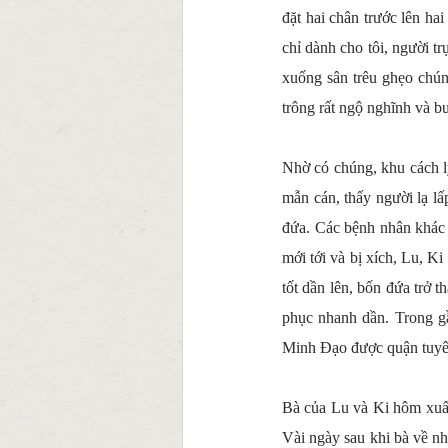
đặt hai chân trước lên ha
chỉ dành cho tôi, người tr
xuống sân trêu ghẹo chún
trông rất ngộ nghĩnh và b
Nhờ có chúng, khu cách ly
mẫn cán, thấy người lạ lấ
đứa. Các bệnh nhân khác 
mới tới và bị xích, Lu, K
tốt dần lên, bốn đứa trở t
phục nhanh dần. Trong gầ
Minh Đạo được quận tuyên
Bà của Lu và Ki hôm xuất 
Vài ngày sau khi bà về nh