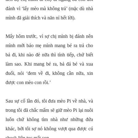
đánh vì ‘lấy mèo mà không trả’ (mặc dù nhà 
mình đã giải thích và năn nỉ hết lời).
Mấy hôm trước, vì sợ chị mình bị đánh nên 
mình mới bảo mẹ mình mang bé ra trả cho 
bả đi, khi nào đẻ nữa thì tính tiếp, chứ biết 
làm sao. Khi mang bé ra, bả đá bé và xua 
đuổi, nói ‘đem về đi, không cần nữa, xin 
được con mèo con rồi.’
Sau sự cố lần đó, tôi đưa mèo Pi về nhà, và 
trong tôi đã chắc mẩm sẽ giữ mèo Pi lại nuôi 
luôn chứ không tìm nhà như những đứa 
khác, bởi tôi sợ nó không vượt qua được cú 
shock liên tục mất con.