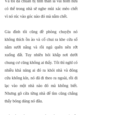
Và tôi đã chuẩn bị tinh thần là vài hôm nữa 
có thể trong nhà sẽ nghe mùi xác mèo chết 
vì nó rúc vào góc nào đó mà nằm chết.
Gia đình tôi cũng đề phòng chuyện nó 
không thích ồn ào và cố chui ra khe cửa sổ 
nằm sưởi nắng và rồi ngủ quên nên rớt 
xuống đất. Tuy nhiên hỏi khắp nơi dưới 
chung cư cũng không ai thấy. Tôi thì nghĩ có 
nhiều khả năng ai đó ra khỏi nhà và đóng 
cửa không kín, nó đã đi theo ra ngoài, rồi đi 
lạc vào một nhà nào đó mà không biết. 
Nhưng gõ cửa từng nhà để tìm cũng chẳng 
thấy bóng dáng nó đâu.