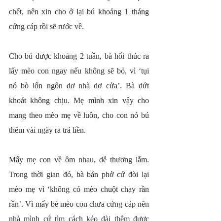
chết, nên xin cho ở lại bú khoảng 1 tháng 
cứng cáp rồi sẽ rước về.
Cho bú được khoảng 2 tuần, bà hối thúc ra 
lấy mèo con ngay nếu không sẽ bỏ, vì ‘tụi 
nó bò lổn ngổn dơ nhà dơ cửa’. Bà dứt 
khoát không chịu. Mẹ mình xin vậy cho 
mang theo mèo mẹ về luôn, cho con nó bú 
thêm vài ngày ra trả liền.
Mấy mẹ con về ôm nhau, dễ thương lắm. 
Trong thời gian đó, bà bán phở cứ đòi lại 
mèo mẹ vì ‘không có mèo chuột chạy rần 
rần’. Vì mấy bé mèo con chưa cứng cáp nên 
nhà mình cứ tìm cách kéo dài thêm được 