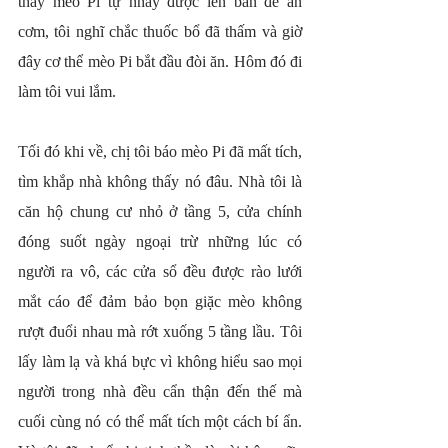
thấy mèo Pi tự nhảy được lên bàn để ăn 
cơm, tôi nghĩ chắc thuốc bổ đã thấm và giờ 
đây cơ thể mèo Pi bắt đầu đòi ăn. Hôm đó đi 
làm tôi vui lắm.
Tối đó khi về, chị tôi báo mèo Pi đã mất tích, 
tìm khắp nhà không thấy nó đâu. Nhà tôi là 
căn hộ chung cư nhỏ ở tầng 5, cửa chính 
đóng suốt ngày ngoại trừ những lúc có 
người ra vô, các cửa sổ đều được rào lưới 
mắt cáo để đảm bảo bọn giặc mèo không 
rượt đuổi nhau mà rớt xuống 5 tầng lầu. Tôi 
lấy làm lạ và khá bực vì không hiểu sao mọi 
người trong nhà đều cẩn thận đến thế mà 
cuối cùng nó có thể mất tích một cách bí ẩn. 