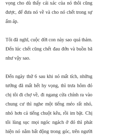
vọng cho dù thấy cái xác của nó thôi cũng 
được, để đưa nó về và cho nó chết trong sự 
ấm áp.
Tôi đã nghĩ, cuộc đời con này sao quá thảm. 
Đến lúc chết cũng chết đau đớn và buồn bã 
như vậy sao.
Đến ngày thứ 6 sau khi nó mất tích, những 
tưởng đã mất hết hy vọng, thì trưa hôm đó 
chị tôi đi chợ về, đi ngang cửa chính ra vào 
chung cư thì nghe một tiếng méo rất nhỏ, 
nhỏ hơn cả tiếng chuột kêu, rồi im bặt. Chị 
tôi lùng sục mọi ngóc ngách ở đó thì phát 
hiện nó nằm bất động trong góc, trên người 