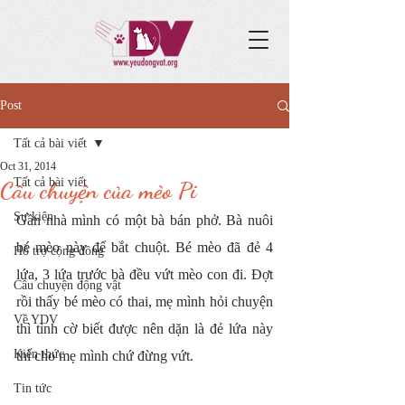
Post
Tất cả bài viết
Oct 31, 2014
Tất cả bài viết
Câu chuyện của mèo Pi
Sự kiện
Gần nhà mình có một bà bán phở. Bà nuôi 
bé mèo này để bắt chuột. Bé mèo đã đẻ 4 
Hỗ trợ cộng đồng
lứa, 3 lứa trước bà đều vứt mèo con đi. Đợt 
Câu chuyện động vật
rồi thấy bé mèo có thai, mẹ mình hỏi chuyện 
Về YDV
thì tình cờ biết được nên dặn là đẻ lứa này 
Kiến thức
thì cho mẹ mình chứ đừng vứt.
Tin tức