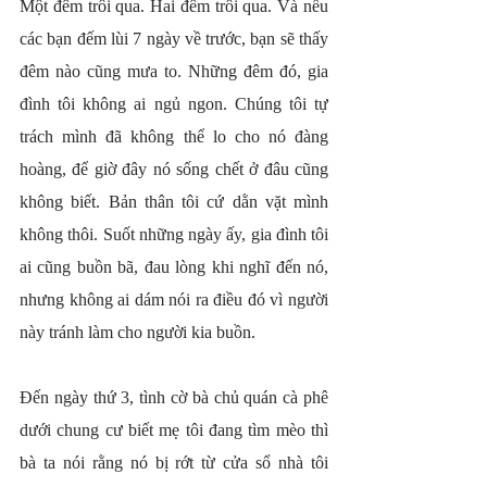
Một đêm trôi qua. Hai đêm trôi qua. Và nếu 
các bạn đếm lùi 7 ngày về trước, bạn sẽ thấy 
đêm nào cũng mưa to. Những đêm đó, gia 
đình tôi không ai ngủ ngon. Chúng tôi tự 
trách mình đã không thể lo cho nó đàng 
hoàng, để giờ đây nó sống chết ở đâu cũng 
không biết. Bản thân tôi cứ dằn vặt mình 
không thôi. Suốt những ngày ấy, gia đình tôi 
ai cũng buồn bã, đau lòng khi nghĩ đến nó, 
nhưng không ai dám nói ra điều đó vì người 
này tránh làm cho người kia buồn.
Đến ngày thứ 3, tình cờ bà chủ quán cà phê 
dưới chung cư biết mẹ tôi đang tìm mèo thì 
bà ta nói rằng nó bị rớt từ cửa sổ nhà tôi 