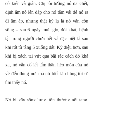
có kiến và gián. Chị tôi tưởng nó đã chết, 
định ẵm nó lên đắp cho nó tấm vải để nó ra 
đi ấm áp, nhưng thật kỳ lạ là nó vẫn còn 
sống – sau 6 ngày mưa gió, đói khát, bệnh 
tật trong người chưa hết và đặc biệt là sau 
khi rớt từ tầng 5 xuống đất. Kỳ diệu hơn, sau 
khi bị xách tai vứt qua bãi rác cách đó khá 
xa, nó vẫn cố lết tấm thân héo mòn của nó 
về đến đúng nơi mà nó biết là chúng tôi sẽ 
tìm thấy nó.
Nó bị gãy sống lưng, tổn thương nội tạng, 
cùng với bệnh cũ chưa dứt, nó trở thành con 
mèo héo hon vô cùng. Mẹ tôi đút cho nó 
từng muỗng sữa, bón từng nhúm cơm để nó 