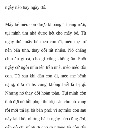
ngày nào hay ngày đó.
Mấy bé mèo con được khoảng 1 tháng rưỡi, 
tụi mình tìm nhà được hết cho mấy bé. Từ 
ngày đưa mấy bé mèo con đi, mèo mẹ trở 
nên bẳn tính, thay đổi rất nhiều. Nó chẳng 
chịu ăn gì cả, cho gì cũng không ăn. Suốt 
ngày cứ ngồi nhìn lên trần nhà, méo méo đòi 
con. Từ sau khi đàn con đi, mèo mẹ bệnh 
nặng, đưa đi bs cũng không biết là bị gì. 
Nhưng nó thay đổi hoàn toàn. Tụi mình còn 
tính đợi nó hồi phục thì triệt sản cho nó xong 
rồi mới trả lại bà bán phở, vì sợ mèo con sau 
này lại khổ, nhưng bà ta ngày nào cũng đòi, 
đến độ chị mình đi chợ đi ngang bà còn đòi 