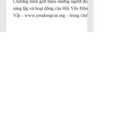
Chương trình giới thiệu những người đồng
sáng lập và hoạt động của Hội Yêu Động
Vật – www.yeudongvat.org – trong chương
trình Cuộc Sống...
Chuyện Giản Dị - Tình Bạn
Play Video