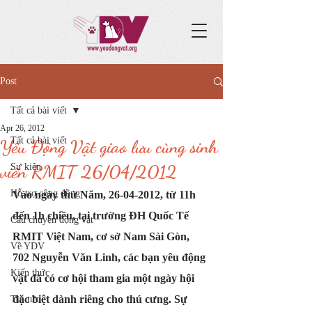
Post
Tất cả bài viết
Apr 26, 2012
Tất cả bài viết
Yêu Động Vật giao lưu cùng sinh
viên RMIT 26/04/2012
Sự kiện
Hỗ trợ cộng đồng
Vào ngày thứ Năm, 26-04-2012, từ 11h 
đến 1h chiều, tại trường ĐH Quốc Tế 
Câu chuyện động vật
RMIT Việt Nam, cơ sở Nam Sài Gòn, 
Về YDV
702 Nguyễn Văn Linh, các bạn yêu động 
Kiến thức
vật đã có cơ hội tham gia một ngày hội 
đặc biệt dành riêng cho thú cưng. Sự 
Tin tức