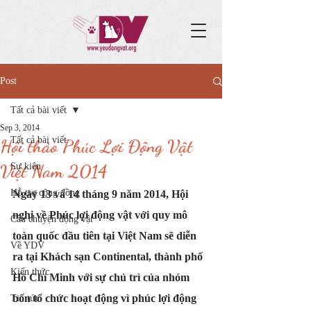
Post
Tất cả bài viết
Sep 3, 2014
Tất cả bài viết
Hội thảo Phúc Lợi Động Vật
Việt Nam 2014
Sự kiện
Hỗ trợ cộng đồng
Ngày 13 và 14 tháng 9 năm 2014, Hội 
nghị về Phúc lợi động vật với quy mô 
Câu chuyện động vật
toàn quốc đầu tiên tại Việt Nam sẽ diễn 
Về YDV
ra tại Khách sạn Continental, thành phố 
Kiến thức
Hồ Chí Minh với sự chủ trì của nhóm 
bốn tổ chức hoạt động vì phúc lợi động 
Tin tức