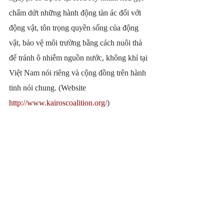
chấm dứt những hành động tàn ác đối với 
động vật, tôn trọng quyền sống của động 
vật, bảo vệ môi trường bằng cách nuôi thả 
để tránh ô nhiễm nguồn nước, không khí tại 
Việt Nam nói riêng và cộng đồng trên hành 
tinh nói chung. (Website 
http://www.kairoscoalition.org/
)
Phúc lợi động vật hiểu một cách đơn giản, là 
việc đối sự đối xử tốt với động vật để con vật 
có trạng thái tốt về thể chất và tinh thần, tránh 
những đau đớn không đáng có cho dù con vật 
đó là vật nuôi làm thực phẩm, công cụ sản 
xuất ,thú cưng, hay động vật hoang dã bị nuôi 
nhốt.