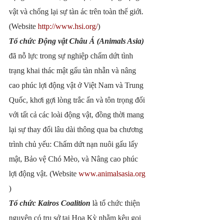
vật và chống lại sự tàn ác trên toàn thế giới. 
(Website 
http://www.hsi.org/
)
Tổ chức Động vật Châu Á (Animals Asia)
đã nỗ lực trong sự nghiệp chấm dứt tình 
trạng khai thác mật gấu tàn nhẫn và nâng 
cao phúc lợi động vật ở Việt Nam và Trung 
Quốc, khơi gợi lòng trắc ẩn và tôn trọng đối 
với tất cả các loài động vật, đồng thời mang 
lại sự thay đổi lâu dài thông qua ba chương 
trình chủ yếu: Chấm dứt nạn nuôi gấu lấy 
mật, Bảo vệ Chó Mèo, và Nâng cao phúc 
lợi động vật. (Website 
www.animalsasia.org
)
Tổ chức Kairos Coalition
 là tổ chức thiện 
nguyện có trụ sở tại Hoa Kỳ nhằm kêu gọi 