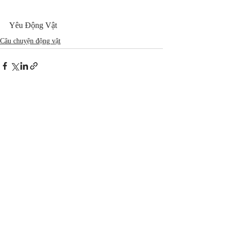
Yêu Động Vật
Câu chuyện động vật
Recent Posts
See All